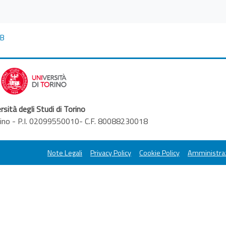
GB
rsità degli Studi di Torino
orino - P.I. 02099550010- C.F. 80088230018
Note Legali
Privacy Policy
Cookie Policy
Amministraz