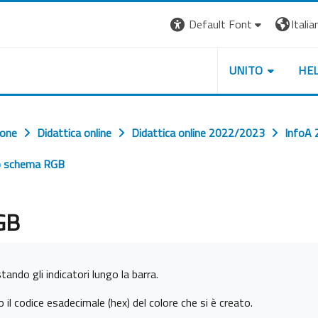
Default Font
Italian
UNITO
HE
ione
Didattica online
Didattica online 2022/2023
InfoA 
 lo schema RGB
RGB
ando gli indicatori lungo la barra.
l codice esadecimale (hex) del colore che si è creato.