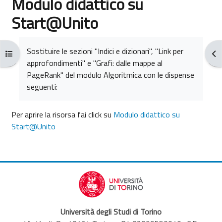
Modulo didattico su
Start@Unito
Aggregazione dei criteri
Sostituire le sezioni "Indici e dizionari", "Link per
Apri indice del corso
Apr
approfondimenti" e "Grafi: dalle mappe al
PageRank" del modulo Algoritmica con le dispense
seguenti:
Per aprire la risorsa fai click su
Modulo didattico su
Start@Unito
Università degli Studi di Torino