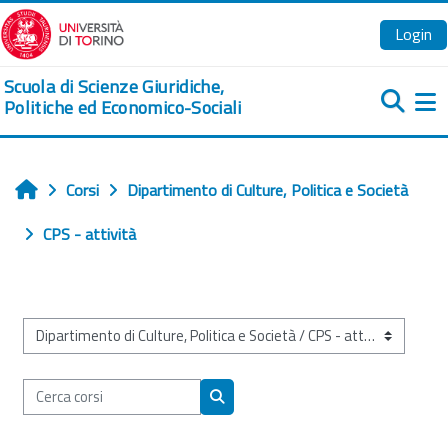
Vai al contenuto principale
Login
Scuola di Scienze Giuridiche,
Politiche ed Economico-Sociali
Pa
Corsi
Dipartimento di Culture, Politica e Società
Home
CPS - attività
Categorie di corso
Cerca corsi
Cerca corsi