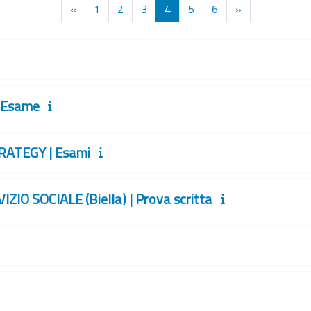
Pagina precedente
Pagina 1
Pagina 2
Pagina 3
Pagina 4
Pagina 5
Pagina 6
Pagina success
«
1
2
3
4
5
6
»
| Esame
ATEGY | Esami
IZIO SOCIALE (Biella) | Prova scritta