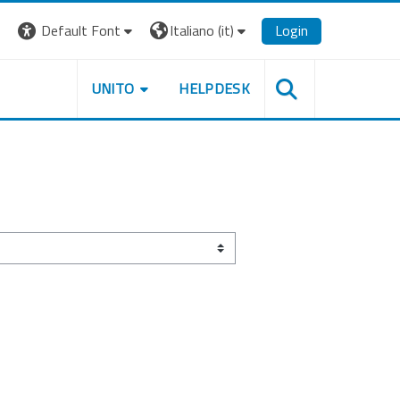
Default Font
Italiano ‎(it)‎
Login
UNITO
HELPDESK