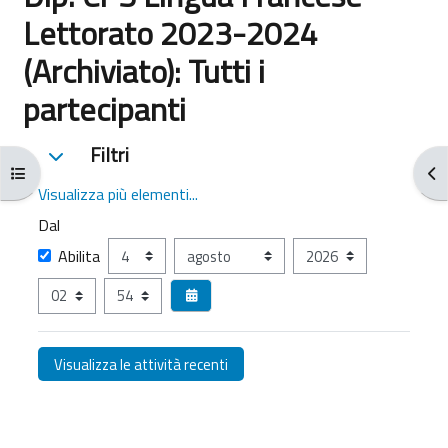
Lettorato 2023-2024
(Archiviato): Tutti i
partecipanti
Filtri
Filtri
Filtri
Apri indice del corso
Apr
Visualizza più elementi...
Dal
Dal
Giorno
Mese
Anno
Abilita
Ora
Minuto