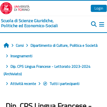
Vai al contenuto principale
Login
Scuola di Scienze Giuridiche,
Politiche ed Economico-Sociali
Pa
Corsi
Dipartimento di Culture, Politica e Società
Home
Insegnamenti
Dip. CPS Lingua Francese - Lettorato 2023-2024
(Archiviato)
Attività recente
Tutti i partecipanti
Dip. CPS Lingua Francese -