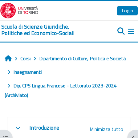
Vai al contenuto principale
Login
Scuola di Scienze Giuridiche,
Politiche ed Economico-Sociali
Pa
Corsi
Dipartimento di Culture, Politica e Società
Home
Insegnamenti
Dip. CPS Lingua Francese - Lettorato 2023-2024
(Archiviato)
Schema della sezione
Introduzione
Minimizza tutto
Minimizza
Apri indice del corso
Apr