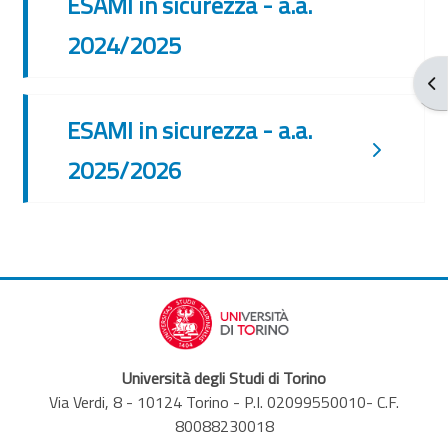
ESAMI in sicurezza - a.a.
2024/2025
Apr
ESAMI in sicurezza - a.a.
2025/2026
Università degli Studi di Torino
Via Verdi, 8 - 10124 Torino - P.I. 02099550010- C.F.
80088230018