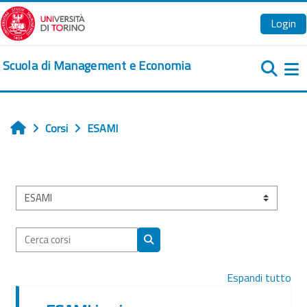
Vai al contenuto principale
Login
Scuola di Management e Economia
Pa
Corsi
ESAMI
Home
Categorie di corso
Cerca corsi
Cerca corsi
Espandi tutto