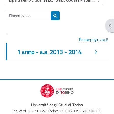
Категории курсов
Поиск курса
Поиск курса
От
-
Развернуть всё
1 anno - a.a. 2013 - 2014
Università degli Studi di Torino
Via Verdi, 8 - 10124 Torino - P.I. 02099550010- C.F.