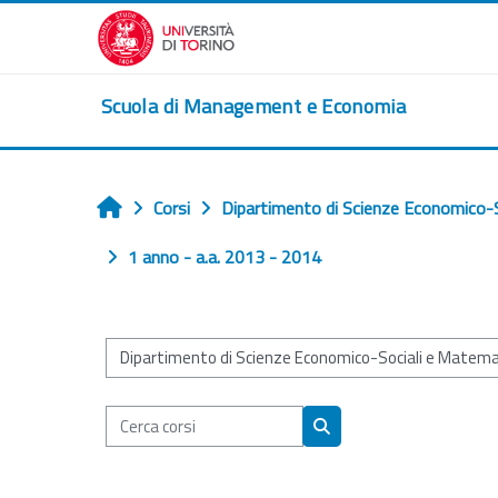
Vai al contenuto principale
Scuola di Management e Economia
Corsi
Dipartimento di Scienze Economico-S
Home
1 anno - a.a. 2013 - 2014
Categorie di corso
Cerca corsi
Cerca corsi