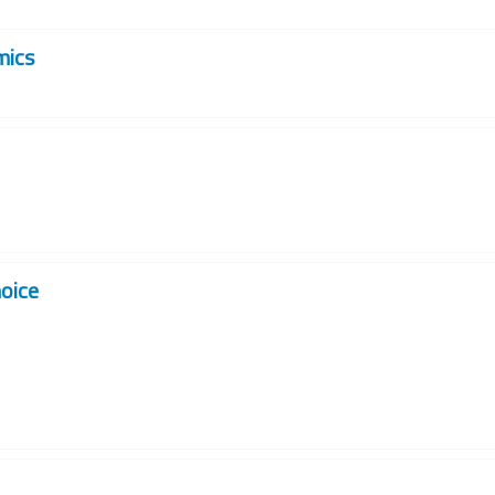
mics
oice