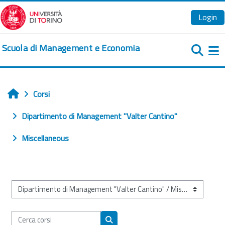
Vai al contenuto principale
Login
Scuola di Management e Economia
Pa
Corsi
Home
Dipartimento di Management "Valter Cantino"
Miscellaneous
Categorie di corso
Cerca corsi