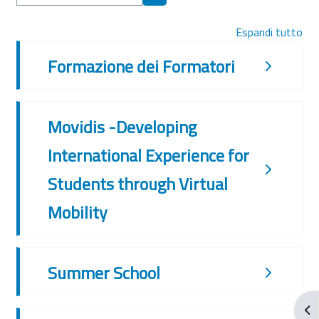
Cerca corsi
Espandi tutto
Formazione dei Formatori
Movidis -Developing
International Experience for
Students through Virtual
Mobility
Summer School
Apr