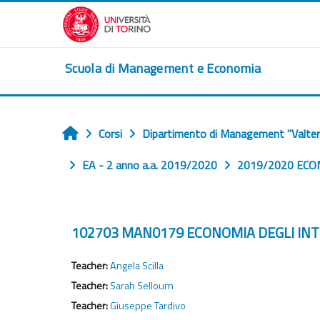
Vai al contenuto principale
Scuola di Management e Economia
Corsi
Dipartimento di Management "Valter
Home
EA - 2 anno a.a. 2019/2020
2019/2020 ECON
102703 MAN0179 ECONOMIA DEGLI INTE
Teacher:
Angela Scilla
Teacher:
Sarah Selloum
Teacher:
Giuseppe Tardivo