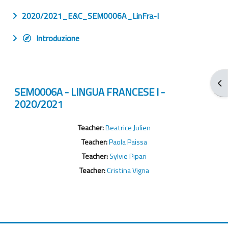
2020/2021_E&C_SEM0006A_LinFra-I
Introduzione
Apr
SEM0006A - LINGUA FRANCESE I -
2020/2021
Teacher:
Beatrice Julien
Teacher:
Paola Paissa
Teacher:
Sylvie Pipari
Teacher:
Cristina Vigna