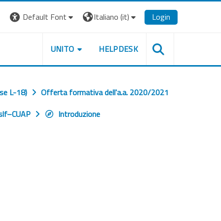
Default Font
Italiano ‎(it)‎
Login
UNITO
HELPDESK
se L-18)
Offerta formativa dell'a.a. 2020/2021
slf–CUAP
Introduzione