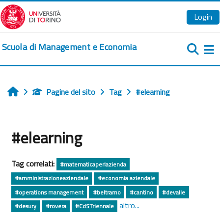
Vai al contenuto principale
Login
Scuola di Management e Economia
Pa
Pagine del sito
Tag
#elearning
Home
#elearning
Tag correlati:
#matematicaperlazienda
#amministrazioneaziendale
#economia aziendale
#operations management
#beltramo
#cantino
#devalle
altro...
#desury
#rovera
#CdSTriennale