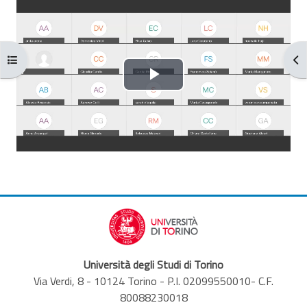
Conditions d’achèvement
Ouvrir l’index du cours
Ouv
Lire
la
vidéo
Università degli Studi di Torino
Via Verdi, 8 - 10124 Torino - P.I. 02099550010- C.F.
80088230018