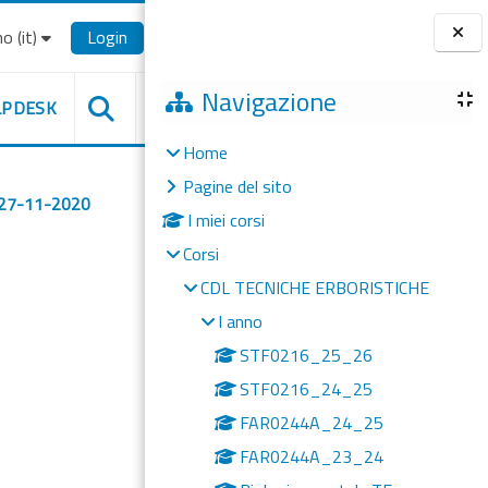
o ‎(it)‎
Login
Blocchi
Navigazione
LPDESK
Home
Pagine del sito
 27-11-2020
I miei corsi
Corsi
CDL TECNICHE ERBORISTICHE
I anno
STF0216_25_26
STF0216_24_25
FAR0244A_24_25
FAR0244A_23_24