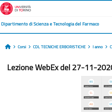
Vai al contenuto principale
Dipartimento di Scienza e Tecnologia del Farmaco
Corsi
CDL TECNICHE ERBORISTICHE
I anno
C
Home
Lezione WebEx del 27-11-202
Aggregazione dei criteri