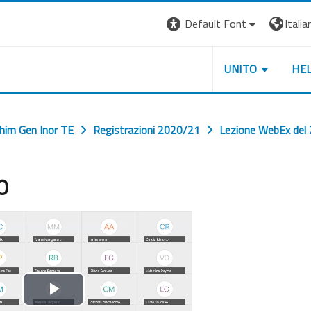
Default Font
Italian
UNITO
HE
him Gen Inor TE
Registrazioni 2020/21
Lezione WebEx del
0
Riproduci