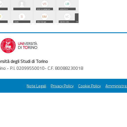
il
video
rsità degli Studi di Torino
orino - P.I. 02099550010- C.F. 80088230018
Note Legali
Privacy Policy
Cookie Policy
Amministraz