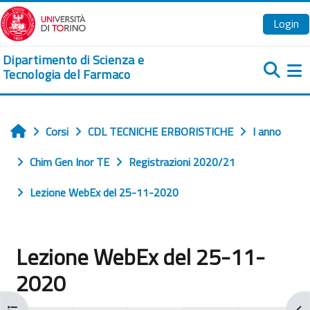
Vai al contenuto principale
Login
Dipartimento di Scienza e
Tecnologia del Farmaco
Pa
Corsi
CDL TECNICHE ERBORISTICHE
I anno
Home
Chim Gen Inor TE
Registrazioni 2020/21
Lezione WebEx del 25-11-2020
Lezione WebEx del 25-11-
2020
Apri indice del corso
Apr