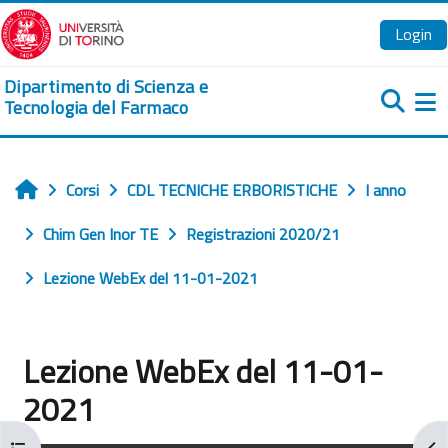
Vai al contenuto principale
Login
Dipartimento di Scienza e
Tecnologia del Farmaco
Pa
Corsi
CDL TECNICHE ERBORISTICHE
I anno
Home
Chim Gen Inor TE
Registrazioni 2020/21
Lezione WebEx del 11-01-2021
Lezione WebEx del 11-01-
2021
Apri indice del corso
Apr