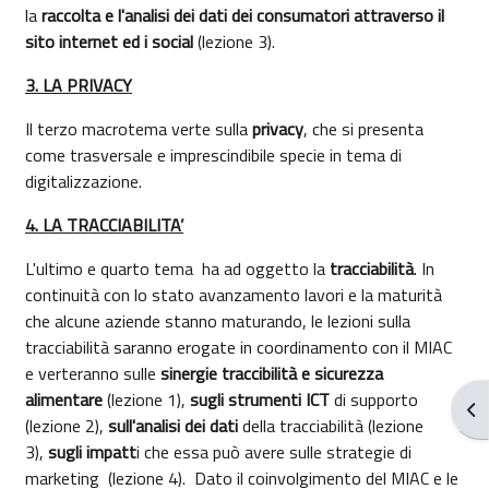
la
raccolta e l'analisi dei dati
dei consumatori attraverso il
sito internet ed i social
(lezione 3).
3. LA PRIVACY
Il terzo macrotema verte sulla
privacy
, che si presenta
come trasversale e imprescindibile specie in tema di
digitalizzazione.
4. LA TRACCIABILITA’
L'ultimo e quarto tema ha ad oggetto la
tracciabilità
. In
continuità con lo stato avanzamento lavori e la maturità
che alcune aziende stanno maturando, le lezioni sulla
tracciabilità saranno erogate in coordinamento con il MIAC
e verteranno sulle
sinergie
traccibilità e sicurezza
alimentare
(lezione 1),
sugli strumenti ICT
di supporto
Abr
(lezione 2),
sull'analisi dei dati
della tracciabilità (lezione
3),
sugli impatt
i che essa può avere sulle strategie di
marketing (lezione 4). Dato il coinvolgimento del MIAC e le