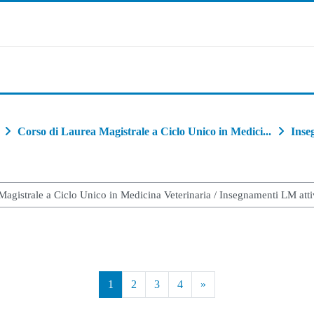
Corso di Laurea Magistrale a Ciclo Unico in Medici...
Inse
Pagina 1
Pagina 2
Pagina 3
Pagina 4
Pagina successiva
1
2
3
4
»