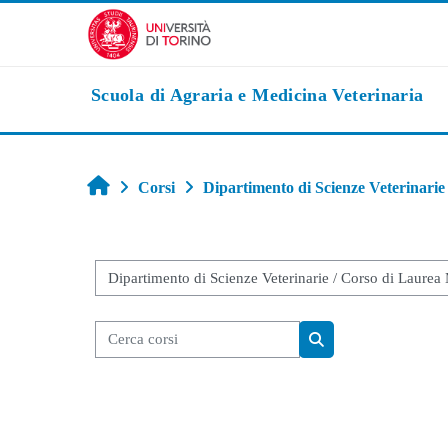
Vai al contenuto principale
Scuola di Agraria e Medicina Veterinaria
Home
Corsi
Dipartimento di Scienze Veterinarie
Categorie di corso
Cerca corsi
Cerca corsi