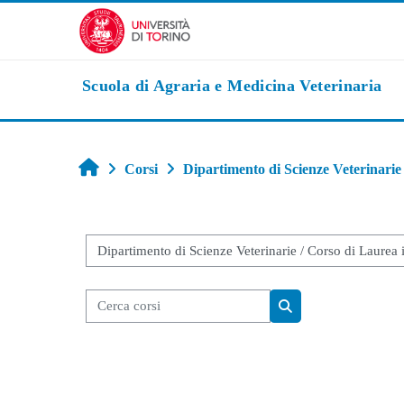
Vai al contenuto principale
Scuola di Agraria e Medicina Veterinaria
Home
Corsi
Dipartimento di Scienze Veterinarie
Categorie di corso
Cerca corsi
Cerca corsi