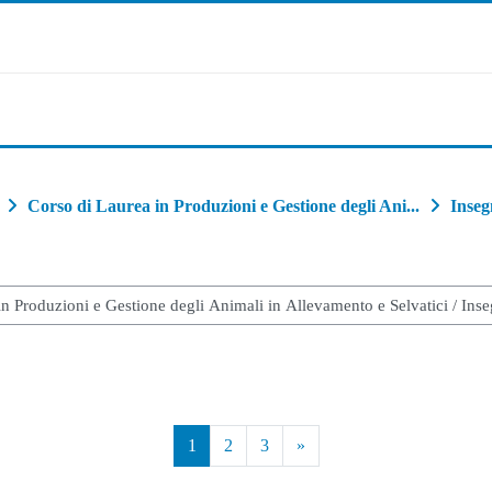
Corso di Laurea in Produzioni e Gestione degli Ani...
Inseg
Pagina 1
Pagina 2
Pagina 3
Pagina successiva
1
2
3
»