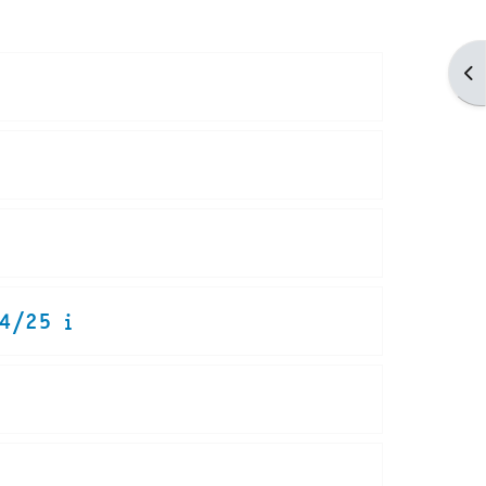
Apr
24/25