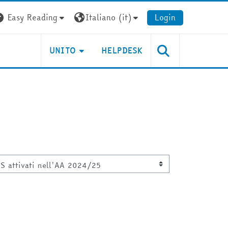
Easy Reading
Italiano ‎(it)‎
Login
UNITO
HELPDESK