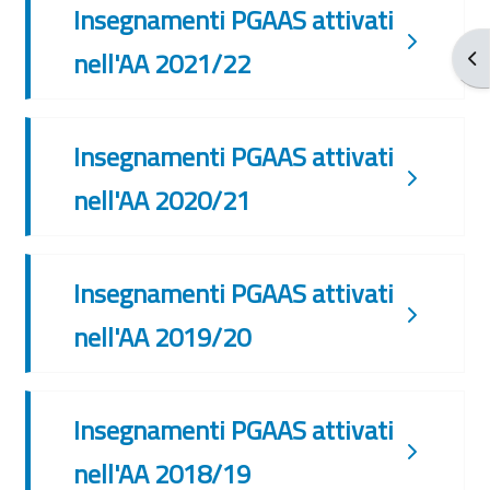
Insegnamenti PGAAS attivati
nell'AA 2021/22
Abr
Insegnamenti PGAAS attivati
nell'AA 2020/21
Insegnamenti PGAAS attivati
nell'AA 2019/20
Insegnamenti PGAAS attivati
nell'AA 2018/19