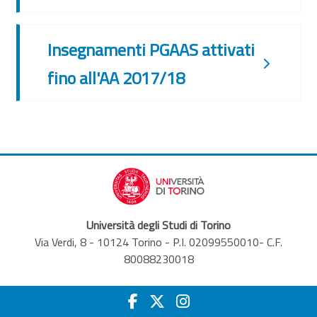
Insegnamenti PGAAS attivati
fino all'AA 2017/18
Università degli Studi di Torino
Via Verdi, 8 - 10124 Torino - P.I. 02099550010- C.F.
80088230018