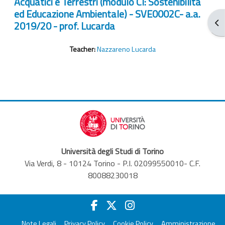
Acquatici e Terrestri (modulo CI: Sostenibilità
ed Educazione Ambientale) - SVE0002C- a.a.
Ouv
2019/20 - prof. Lucarda
Teacher:
Nazzareno Lucarda
Università degli Studi di Torino
Via Verdi, 8 - 10124 Torino - P.I. 02099550010- C.F.
80088230018
Note Legali
Privacy Policy
Cookie Policy
Amministrazione