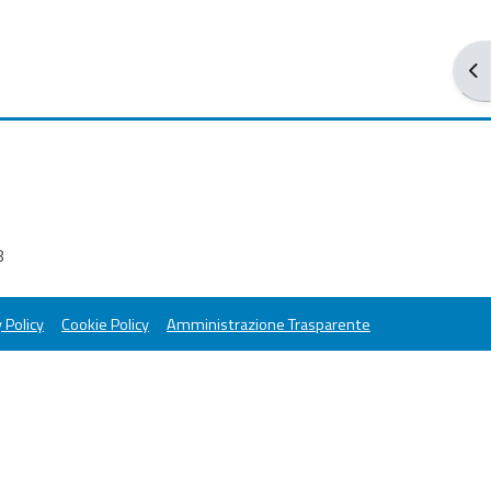
打
8
 Policy
Cookie Policy
Amministrazione Trasparente