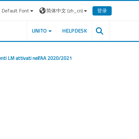
Default Font
简体中文 ‎(zh_cn)‎
登录
UNITO
HELPDESK
nti LM attivati nell'AA 2020/2021