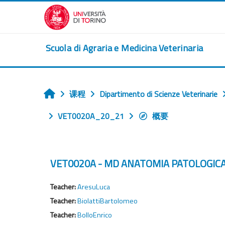
跳到主要内容
Scuola di Agraria e Medicina Veterinaria
课程
Dipartimento di Scienze Veterinarie
首页
VET0020A_20_21
概要
VET0020A - MD ANATOMIA PATOLOGICA V
Teacher:
AresuLuca
Teacher:
BiolattiBartolomeo
Teacher:
BolloEnrico