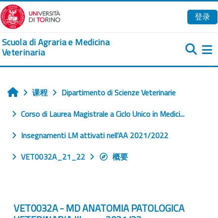
跳到主要内容
登录
Scuola di Agraria e Medicina
Veterinaria
课程
Dipartimento di Scienze Veterinarie
首页
Corso di Laurea Magistrale a Ciclo Unico in Medici...
Insegnamenti LM attivati nell'AA 2021/2022
VET0032A_21_22
概要
VET0032A - MD ANATOMIA PATOLOGICA