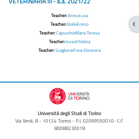
VETERINARIA III - a.a. 2021/22
Teacher:
AresuLuca
打
Teacher:
BolloEnrico
Teacher:
CapucchioMaria Teresa
Teacher:
IussichSelina
Teacher:
ScaglioneFrine Eleonora
Università degli Studi di Torino
Via Verdi, 8 - 10124 Torino - P.I. 02099550010- C.F.
80088230018