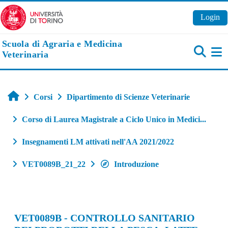
Vai al contenuto principale
Login
Scuola di Agraria e Medicina
Veterinaria
Pa
Home
Corsi
Dipartimento di Scienze Veterinarie
Corso di Laurea Magistrale a Ciclo Unico in Medici...
Insegnamenti LM attivati nell'AA 2021/2022
VET0089B_21_22
Introduzione
VET0089B - CONTROLLO SANITARIO