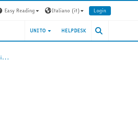
Easy Reading
Italiano ‎(it)‎
Login
UNITO
HELPDESK
i...