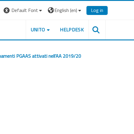
Default Font
English ‎(en)‎
Log in
UNITO
HELPDESK
amenti PGAAS attivati nell'AA 2019/20