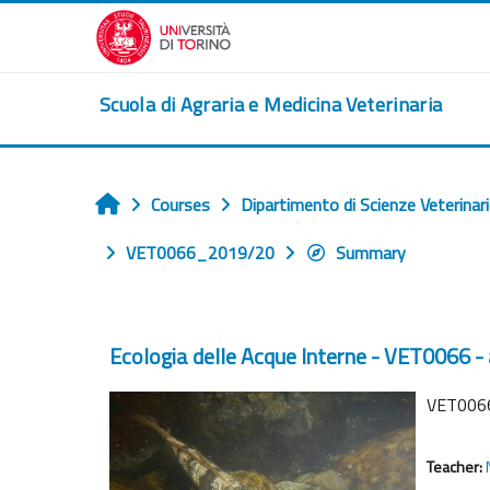
Skip to main content
Scuola di Agraria e Medicina Veterinaria
Courses
Dipartimento di Scienze Veterinar
Home
VET0066_2019/20
Summary
Ecologia delle Acque Interne - VET0066 - 
VET0066:
Teacher: