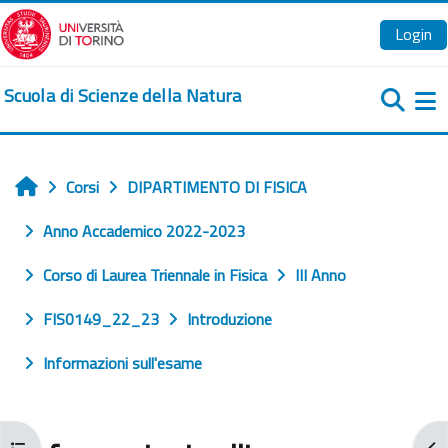
Vai al contenuto principale
Login
Scuola di Scienze della Natura
Pa
Corsi
DIPARTIMENTO DI FISICA
Home
Anno Accademico 2022-2023
Corso di Laurea Triennale in Fisica
III Anno
FIS0149_22_23
Introduzione
Informazioni sull'esame
Apri indice del corso
Apr