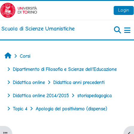
Vai al contenuto principale
Login
Scuola di Scienze Umanistiche
Pa
Home
Corsi
Dipartimento di Filosofia e Scienze dell'Educazione
Didattica online
Didattica anni precedenti
Didattica online 2014/2015
storiapedagogica
Topic 4
Apologia del positivismo (dispense)
Apri indice del corso
Apr