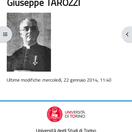
Giuseppe TAROZZI
Aggregazione dei criteri
Apri indice del corso
Apr
Ultime modifiche: mercoledì, 22 gennaio 2014, 11:40
Università degli Studi di Torino