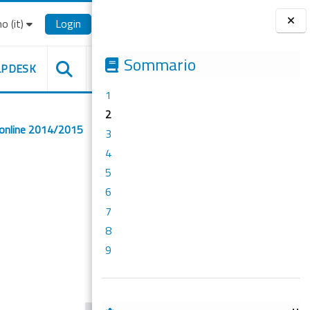
o ‎(it)‎
Login
Blocchi
Sommario
LPDESK
1
2
 online 2014/2015
3
4
5
6
7
8
9