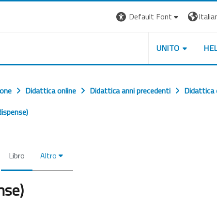
Default Font
Italian
UNITO
HE
ione
Didattica online
Didattica anni precedenti
Didattica
dispense)
Libro
Altro
nse)