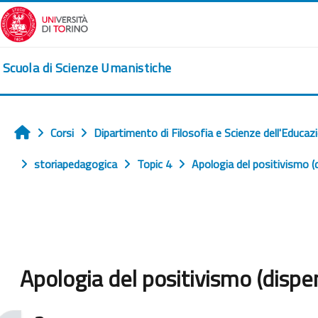
Vai al contenuto principale
Scuola di Scienze Umanistiche
Corsi
Dipartimento di Filosofia e Scienze dell'Educaz
Home
storiapedagogica
Topic 4
Apologia del positivismo (
Apologia del positivismo (dispe
Aggregazione dei criteri