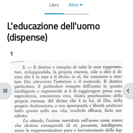
Libro
Altro
L'educazione dell'uomo
(dispense)
Aggregazione dei criteri
1
Apri indice del corso
Apr