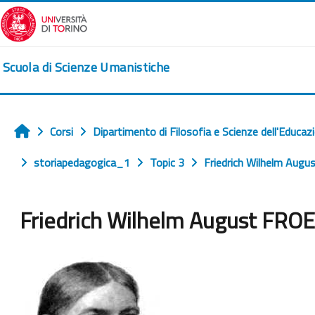
Vai al contenuto principale
Scuola di Scienze Umanistiche
Corsi
Dipartimento di Filosofia e Scienze dell'Educaz
Home
storiapedagogica_1
Topic 3
Friedrich Wilhelm Aug
Friedrich Wilhelm August FRO
Aggregazione dei criteri