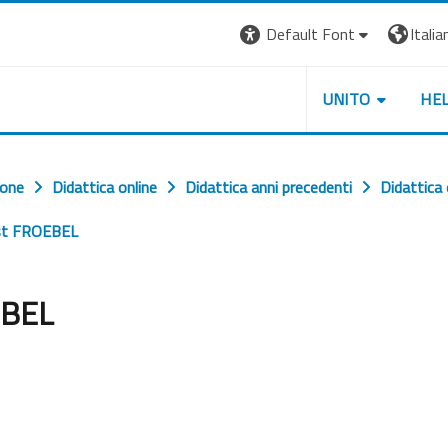
Default Font
Italian
UNITO
HE
ione
Didattica online
Didattica anni precedenti
Didattica
ust FROEBEL
EBEL