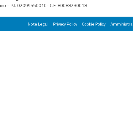
orino - P.I. 02099550010- C.F. 80088230018
Note Legali
Privacy Policy
Cookie Policy
Amministraz