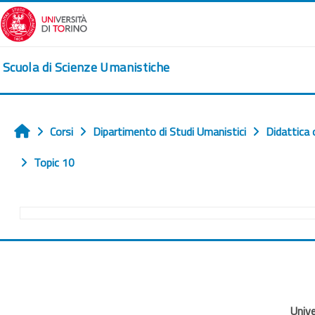
Vai al contenuto principale
Scuola di Scienze Umanistiche
Corsi
Dipartimento di Studi Umanistici
Didattica 
Home
Topic 10
Schema della sezione
Unive