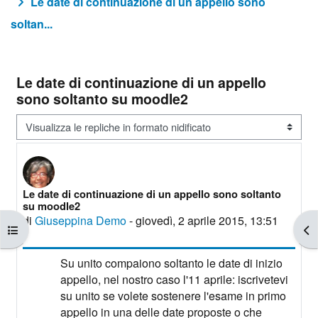
Le date di continuazione di un appello sono
soltan...
Le date di continuazione di un appello
sono soltanto su moodle2
Modalità visualizzazione
Le date di continuazione di un appello sono soltanto
Numero di risposte: 0
su moodle2
di
Giuseppina Demo
-
giovedì, 2 aprile 2015, 13:51
Apri indice del corso
Apr
Su unito compaiono soltanto le date di inizio
appello, nel nostro caso l'11 aprile: iscrivetevi
su unito se volete sostenere l'esame in primo
appello in una delle date proposte o che