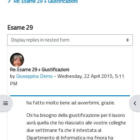
Re: Esame 29 + Giustificazioni
Esame 29
Display mode
Re: Esame 29 + Giustificazioni
Number of replies: 0
by
Giuseppina Demo
-
Wednesday, 22 April 2015, 5:11
PM
ha fatto molto bene ad avvertirmi, grazie.
Open course index
Ope
Chi ha bisogno della giustificazione per il lavoro
avrá quella che ho rilasciato alle vostre colleghe
due settimane fa che è intestata al
Dipartimento di Informatica ma finora ha