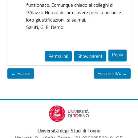
funzionato. Comunque chiedo ai colleghi di
PAlazzo Nuovo di farmi avere presto anche le
loro giustificazioni, si sa mai.
Saluti, G. B. Demo
Reply
Permalink
Show parent
← esame
Esame 29/4 →
Università degli Studi di Torino
Via Verdi, 8 - 10124 Torino - P.I. 02099550010- C.F.