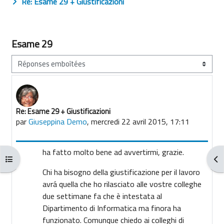
Re: Esame 29 + Giustificazioni
Esame 29
Type d’affichage
Re: Esame 29 + Giustificazioni
Nombre de réponses : 0
par
Giuseppina Demo
,
mercredi 22 avril 2015, 17:11
ha fatto molto bene ad avvertirmi, grazie.
Ouvrir l’index du cours
Ouv
Chi ha bisogno della giustificazione per il lavoro
avrá quella che ho rilasciato alle vostre colleghe
due settimane fa che è intestata al
Dipartimento di Informatica ma finora ha
funzionato. Comunque chiedo ai colleghi di