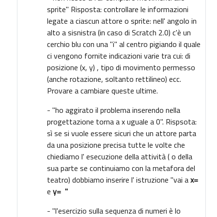
sprite" Risposta: controllare le informazioni
legate a ciascun attore o sprite: nell' angolo in
alto a sisnistra (in caso di Scratch 2.0) c'è un
cerchio blu con una
"i"
al centro pigiando il quale
ci vengono fornite indicazioni varie tra cui: di
posizione (x, y) , tipo di movimento permesso
(anche rotazione, soltanto rettilineo) ecc.
Provare a cambiare queste ultime.
- "ho aggirato il problema inserendo nella
progettazione torna a x uguale a 0". Rispsota:
sì se si vuole essere sicuri che un attore parta
da una posizione precisa tutte le volte che
chiediamo l' esecuzione della attività ( o della
sua parte se continuiamo con la metafora del
teatro) dobbiamo inserire l' istruzione "vai a
x=
e
y= "
- "l'esercizio sulla sequenza di numeri è lo