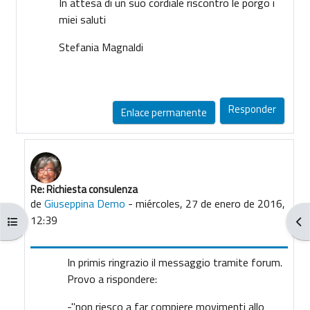
In attesa di un suo cordiale riscontro le porgo i
miei saluti
Stefania Magnaldi
Responder
Enlace permanente
Re: Richiesta consulenza
En respuesta a stefania magnaldi
de
Giuseppina Demo
-
miércoles, 27 de enero de 2016,
12:39
Abrir índice del curso
Abr
In primis ringrazio il messaggio tramite forum.
Provo a rispondere:
-"non riesco a far compiere movimenti allo