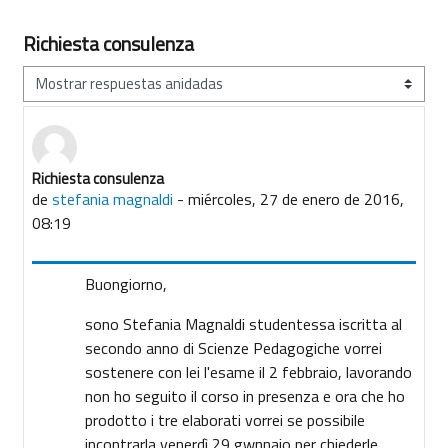
Richiesta consulenza
Mostrar modo
Richiesta consulenza
Número de respuestas: 1
de
stefania magnaldi
-
miércoles, 27 de enero de 2016,
08:19
Buongiorno,
sono Stefania Magnaldi studentessa iscritta al
secondo anno di Scienze Pedagogiche vorrei
sostenere con lei l'esame il 2 febbraio, lavorando
non ho seguito il corso in presenza e ora che ho
prodotto i tre elaborati vorrei se possibile
incontrarla venerdì 29 gwnnaio per chiederle