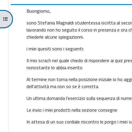
Buongiorno,
Apri indice del corso
sono Stefania Magnaldi studentessa iscritta al secon
lavorando non ho seguito il corso in presenza e ora ch
chiederle alcune spiegazionni.
i miei quesiti sono i seguenti:
Il mio scrach nel quale chiedo di rispondere ai quiz pr
nonostante lo abbia inserito
Al termine non torna nella posizione iniziale io ho ag
dell'attività ma non so se è corretta.
Un ultima domanda l'esercizio sulla sequenza di nume
Le invio i miei prodotti nella sezione consegne
In attesa di un suo cordiale riscontro le porgo i miei s