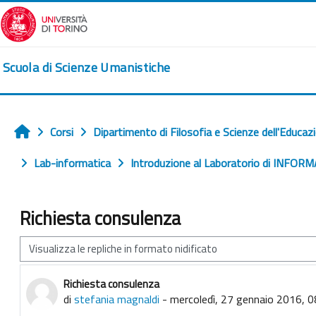
Vai al contenuto principale
Scuola di Scienze Umanistiche
Corsi
Dipartimento di Filosofia e Scienze dell'Educaz
Home
Lab-informatica
Introduzione al Laboratorio di INFORM
Richiesta consulenza
Modalità visualizzazione
Richiesta consulenza
Numero di risposte: 1
di
stefania magnaldi
-
mercoledì, 27 gennaio 2016, 0