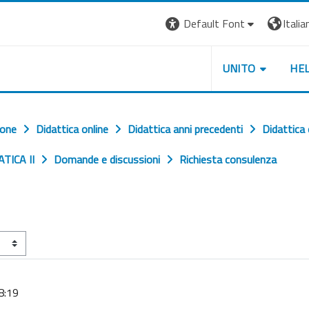
Default Font
Italian
UNITO
HE
ione
Didattica online
Didattica anni precedenti
Didattica
ATICA II
Domande e discussioni
Richiesta consulenza
8:19