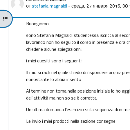
Количество ответов: 1
от
stefania magnaldi
-
среда, 27 января 2016, 08:
Открыть оглавление курса
Buongiorno,
sono Stefania Magnaldi studentessa iscritta al secon
lavorando non ho seguito il corso in presenza e ora ch
chiederle alcune spiegazionni.
i miei quesiti sono i seguenti:
Il mio scrach nel quale chiedo di rispondere ai quiz pr
nonostante lo abbia inserito
Al termine non torna nella posizione iniziale io ho ag
dell'attività ma non so se è corretta.
Un ultima domanda l'esercizio sulla sequenza di nume
Le invio i miei prodotti nella sezione consegne