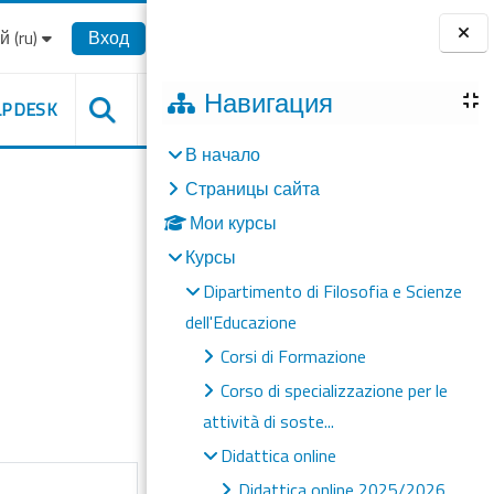
‎(ru)‎
Вход
Блоки
Навигация
LPDESK
В начало
Страницы сайта
Мои курсы
Курсы
Dipartimento di Filosofia e Scienze
dell'Educazione
Corsi di Formazione
Corso di specializzazione per le
attività di soste...
Didattica online
Didattica online 2025/2026