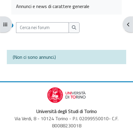
Aggregazione dei criteri
Annunci e news di carattere generale
Apri indice del corso
Apr
Cerca nei forum
Cerca nei forum
(Non ci sono annunci.)
Università degli Studi di Torino
Via Verdi, 8 - 10124 Torino - P.I. 02099550010- C.F.
80088230018