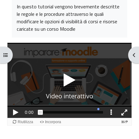
Aggregazione dei criteri
In questo tutorial vengono brevemente descritte
le regole e le procedure attraverso le quali
modificare le opzioni di visibilità di corsi e risorse
caricate su un corso Moodle
Apri indice del corso
Apr