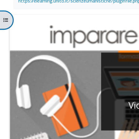
https://elearning.unito.it/scienzeumanistiche/pluginfi
Apri indice del corso