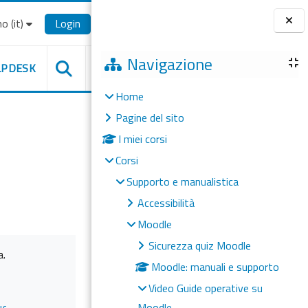
o ‎(it)‎
Login
Blocchi
Navigazione
LPDESK
Home
Pagine del sito
I miei corsi
Corsi
Supporto e manualistica
Accessibilità
Moodle
Sicurezza quiz Moodle
a.
Moodle: manuali e supporto
Video Guide operative su
Moodle