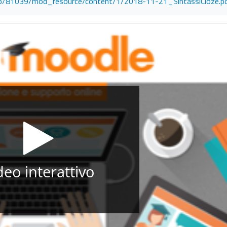
le.php/81039/mod_resource/content/1/2018-11-21_SintassiCloze.p