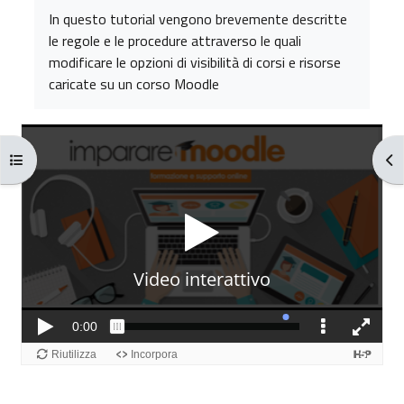
Aggregazione dei criteri
In questo tutorial vengono brevemente descritte
le regole e le procedure attraverso le quali
modificare le opzioni di visibilità di corsi e risorse
caricate su un corso Moodle
Apri indice del corso
Apr