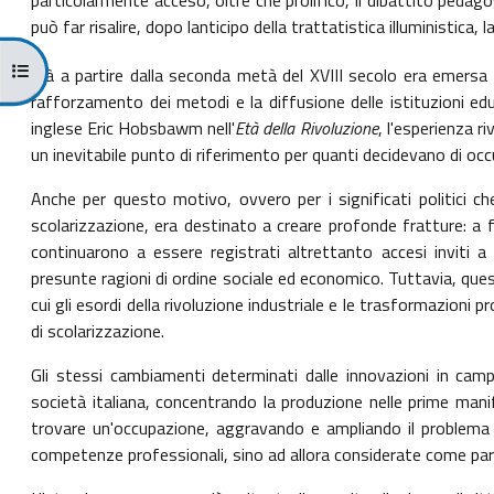
può far risalire, dopo lanticipo della trattatistica illuministica
Apri indice del corso
Già a partire dalla seconda metà del XVIII secolo era emersa
rafforzamento dei metodi e la diffusione delle istituzioni educ
inglese Eric Hobsbawm nell'
Età della Rivoluzione
, l'esperienza 
un inevitabile punto di riferimento per quanti decidevano di occ
Anche per questo motivo, ovvero per i significati politici che
scolarizzazione, era destinato a creare profonde fratture: a fro
continuarono a essere registrati altrettanto accesi inviti a 
presunte ragioni di ordine sociale ed economico. Tuttavia, ques
cui gli esordi della rivoluzione industriale e le trasformazioni
di scolarizzazione.
Gli stessi cambiamenti determinati dalle innovazioni in ca
società italiana, concentrando la produzione nelle prime mani
trovare un'occupazione, aggravando e ampliando il problema d
competenze professionali, sino ad allora considerate come parte