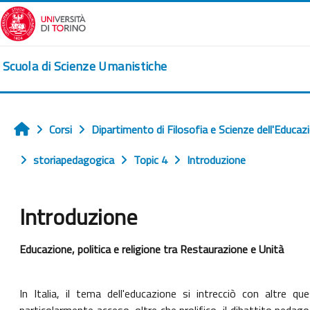
Vai al contenuto principale
Scuola di Scienze Umanistiche
Corsi
Dipartimento di Filosofia e Scienze dell'Educaz
Home
storiapedagogica
Topic 4
Introduzione
Introduzione
Aggregazione dei criteri
Educazione, politica e religione tra Restaurazione e Unità
In Italia, il tema dell'educazione si intrecciò con altre q
particolarmente acceso, oltre che prolifico, il dibattito pedag