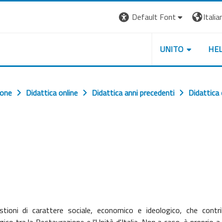
Default Font
Italian
UNITO
HE
ione
Didattica online
Didattica anni precedenti
Didattica
uestioni di carattere sociale, economico e ideologico, che contr
ogico tra
la Restaurazione
e l'Unità d'Italia. Non a caso, è proprio a