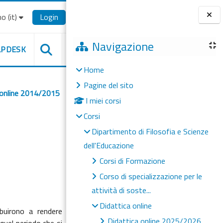
o ‎(it)‎
Login
Blocchi
Navigazione
LPDESK
Home
Pagine del sito
 online 2014/2015
I miei corsi
Corsi
Dipartimento di Filosofia e Scienze
dell'Educazione
Corsi di Formazione
Corso di specializzazione per le
attività di soste...
Didattica online
ibuirono a rendere
Didattica online 2025/2026
 quel periodo che si