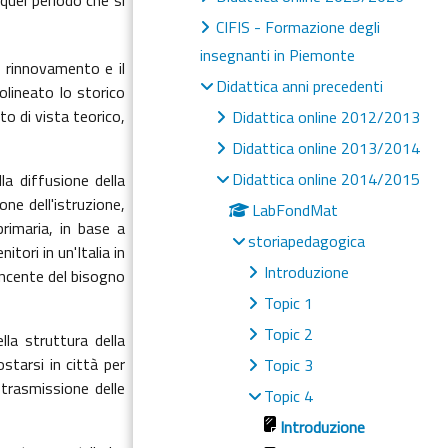
CIFIS - Formazione degli
insegnanti in Piemonte
l rinnovamento e il
Didattica anni precedenti
olineato lo storico
o di vista teorico,
Didattica online 2012/2013
Didattica online 2013/2014
Didattica online 2014/2015
la diffusione della
one dell'istruzione,
LabFondMat
primaria, in base a
storiapedagogica
ori in un'Italia in
Introduzione
vincente del bisogno
Topic 1
Topic 2
la struttura della
starsi in città per
Topic 3
 trasmissione delle
Topic 4
Introduzione