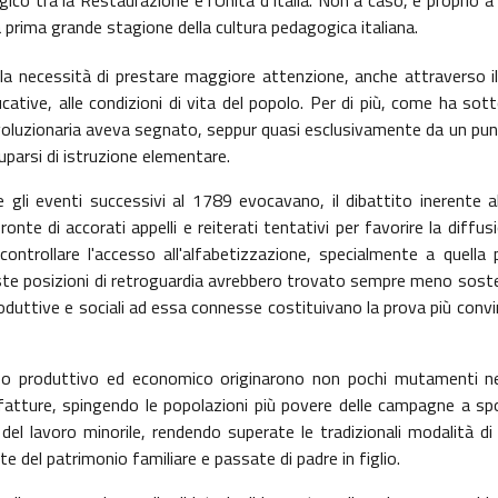
, la prima grande stagione della cultura pedagogica italiana.
 la necessità di prestare maggiore attenzione, anche attraverso i
ative, alle condizioni di vita del popolo. Per di più, come ha sott
rivoluzionaria aveva segnato, seppur quasi esclusivamente da un punt
uparsi di istruzione elementare.
 gli eventi successivi al 1789 evocavano, il dibattito inerente al
nte di accorati appelli e reiterati tentativi per favorire la diffusi
controllare l'accesso all'alfabetizzazione, specialmente a quella 
te posizioni di retroguardia avrebbero trovato sempre meno sostenit
 produttive e sociali ad essa connesse costituivano la prova più con
mpo produttivo ed economico originarono non pochi mutamenti nel
fatture, spingendo le popolazioni più povere delle campagne a spo
el lavoro minorile, rendendo superate le tradizionali modalità di
 del patrimonio familiare e passate di padre in figlio.