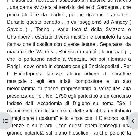
, una dama svizzera al servizio del re di Sardegna , che
prima gli fece da madre , poi ne divenne l' amante .
Durante questo periodo , in cui soggiornò ad Annecy (
Savoia ) , Torino , varie località della Svizzera e
Chambéry , esercitò diversi mestieri e completò la sua
fotmazione filosofica con diverse letture . Separatosi da
madame de Warens , Rousseau compì alcuni viaggi ,
che lo portarono anche a Venezia, per poi ritornare a
Parigi , dove entrò in contatto con gli Enciclopedisti . Per
l' Enciclopedia scrisse alcuni articoli di carattere
musicale : egli era infatti compositore e un suo
melodramma fu anche rappresentato a Versailles alla
presenza del re . Nel 1750 egli partecipò a un concorso
indetto dall' Accademia di Digione sul tema "Se il
ristabilimento delle scienze e delle arti abbia contribuito
a migliorare i costumi" e lo vinse con il Discorso sulle
Apri indice del corso
Apr
scienze e sulle arti : con quest' opera conseguì una
grande notorietà sul piano filosofico , anche perchè la