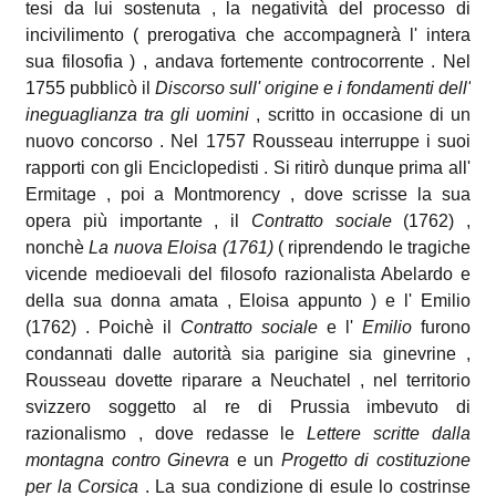
tesi da lui sostenuta , la negatività del processo di
incivilimento ( prerogativa che accompagnerà l' intera
sua filosofia ) , andava fortemente controcorrente . Nel
1755 pubblicò il
Discorso sull' origine e i fondamenti dell'
ineguaglianza tra gli uomini
, scritto in occasione di un
nuovo concorso . Nel 1757 Rousseau interruppe i suoi
rapporti con gli Enciclopedisti . Si ritirò dunque prima all'
Ermitage , poi a Montmorency , dove scrisse la sua
opera più importante , il
Contratto sociale
(1762) ,
nonchè
La nuova Eloisa (1761)
( riprendendo le tragiche
vicende medioevali del filosofo razionalista
Abelardo
e
della sua donna amata , Eloisa appunto ) e l' Emilio
(1762) . Poichè il
Contratto sociale
e l'
Emilio
furono
condannati dalle autorità sia parigine sia ginevrine ,
Rousseau dovette riparare a Neuchatel , nel territorio
svizzero soggetto al re di Prussia imbevuto di
razionalismo , dove redasse le
Lettere scritte dalla
montagna contro Ginevra
e un
Progetto di costituzione
per la Corsica
. La sua condizione di esule lo costrinse