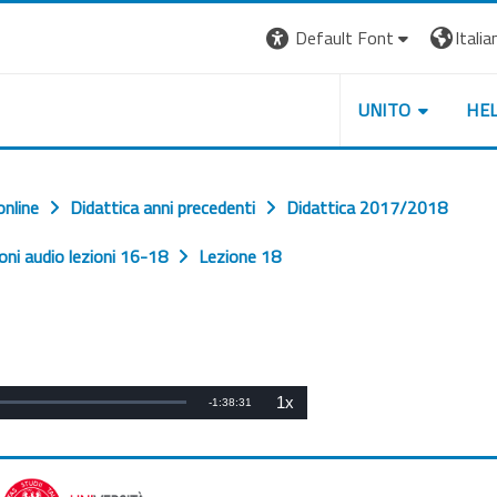
Default Font
Italian
UNITO
HE
online
Didattica anni precedenti
Didattica 2017/2018
oni audio lezioni 16-18
Lezione 18
1x
Tempo
-
1:38:31
Velocità
ato
:
di
%
riproduzione
rimanente