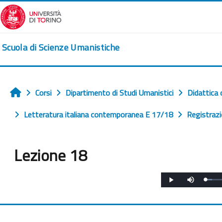
Vai al contenuto principale
Scuola di Scienze Umanistiche
Corsi
Dipartimento di Studi Umanistici
Didattica 
Home
Letteratura italiana contemporanea E 17/18
Registrazi
Lezione 18
Aggregazione dei criteri
Play
Disattiva
Caric
l’audio
6.67