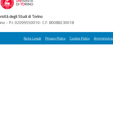
rsità degli Studi di Torino
orino - P.I. 02099550010- C.F. 80088230018
Note Legali
Privacy Policy
Cookie Policy
Amministraz