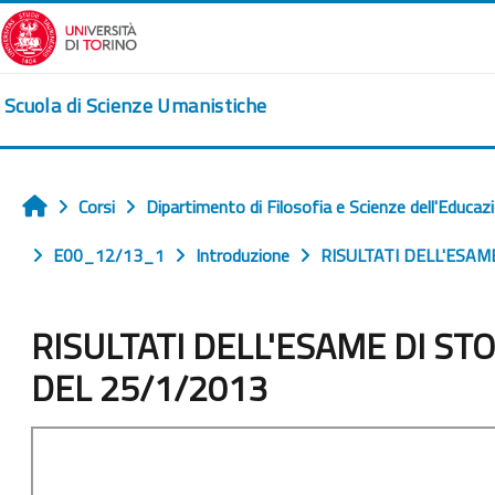
Vai al contenuto principale
Scuola di Scienze Umanistiche
Corsi
Dipartimento di Filosofia e Scienze dell'Educaz
Home
E00_12/13_1
Introduzione
RISULTATI DELL'ESAM
RISULTATI DELL'ESAME DI ST
DEL 25/1/2013
Aggregazione dei criteri